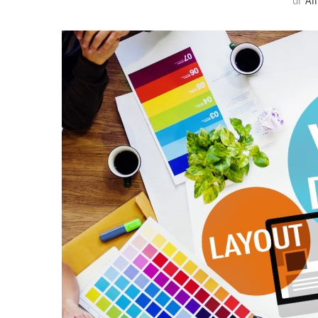
di
Al