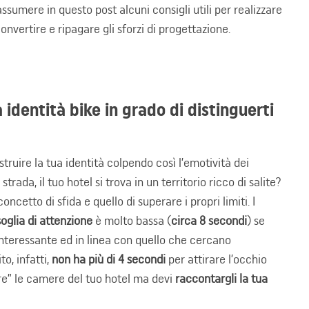
ssumere in questo post alcuni consigli utili per realizzare
convertire e ripagare gli sforzi di progettazione.
identità bike in grado di distinguerti
struire la tua identità colpendo così l’emotività dei
strada, il tuo hotel si trova in un territorio ricco di salite?
oncetto di sfida e quello di superare i propri limiti. I
soglia di attenzione
è molto bassa (
circa 8 secondi
) se
nteressante ed in linea con quello che cercano
o, infatti,
non ha più di 4 secondi
per attirare l’occhio
ere” le camere del tuo hotel ma devi
raccontargli la tua