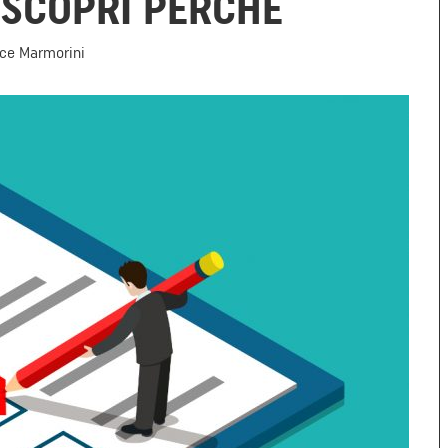
 SCOPRI PERCHÉ
ice Marmorini
Marketing & Comunicazione
Comunicare attraverso le fotografie: 5
classici errori dei Bike Hotel