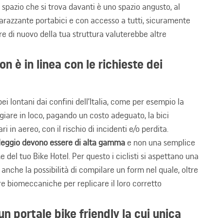
o spazio che si trova davanti è uno spazio angusto, al
arazzante portabici e con accesso a tutti, sicuramente
re di nuovo della tua struttura valuterebbe altre
non è in linea con le richieste dei
ei lontani dai confini dell’Italia, come per esempio la
ggiare in loco, pagando un costo adeguato, la bici
i in aereo, con il rischio di incidenti e/o perdita.
i noleggio devono essere di alta gamma
e non una semplice
e del tuo Bike Hotel. Per questo i ciclisti si aspettano una
 anche la possibilità di compilare un form nel quale, oltre
ure biomeccaniche per replicare il loro corretto
 un portale bike friendly la cui unica