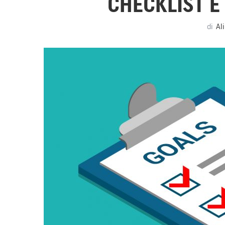
CHECKLIST E
di
Al