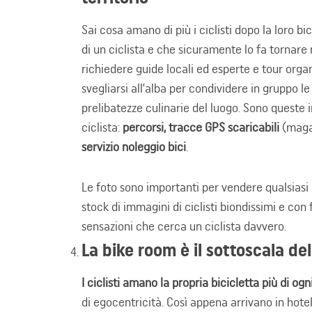
Sai cosa amano di più i ciclisti dopo la loro bic
di un ciclista e che sicuramente lo fa tornare 
richiedere guide locali ed esperte e tour org
svegliarsi all’alba per condividere in gruppo l
prelibatezze culinarie del luogo. Sono queste
ciclista:
percorsi, tracce GPS scaricabili
(maga
servizio noleggio bici
.
Le foto sono importanti per vendere qualsiasi 
stock di immagini di ciclisti biondissimi e con f
sensazioni che cerca un ciclista davvero.
La bike room è il sottoscala del
I ciclisti amano la propria bicicletta più di ogn
di egocentricità. Così appena arrivano in hot